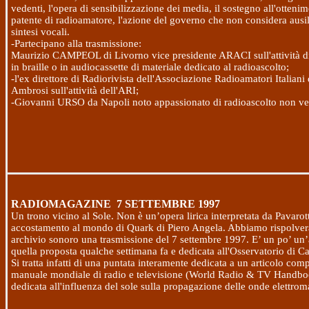
vedenti, l'opera di sensibilizzazione dei media, il sostegno all'ottenim
patente di radioamatore, l'azione del governo che non considera ausil
sintesi vocali.
-Partecipano alla trasmissione:
Maurizio CAMPEOL di Livorno vice presidente ARACI sull'attività d
in braille o in audiocassette di materiale dedicato al radioascolto;
-l'ex direttore di Radiorivista dell'Associazione Radioamatori Italiani
Ambrosi sull'attività dell'ARI;
-Giovanni URSO da Napoli noto appassionato di radioascolto non ve
RADIOMAGAZINE
7 SETTEMBRE 1997
Un trono vicino al Sole. Non è un’opera lirica interpretata da Pavaro
accostamento al mondo di Quark di Piero Angela. Abbiamo rispolvera
archivio sonoro una trasmissione del
7 settembre 1997
. E’ un po’ un
quella proposta qualche settimana fa e dedicata all'Osservatorio di 
Si tratta infatti di una puntata interamente dedicata a un articolo com
manuale mondiale di radio e televisione (World Radio & TV Handbo
dedicata all'influenza del sole sulla propagazione delle onde elettrom