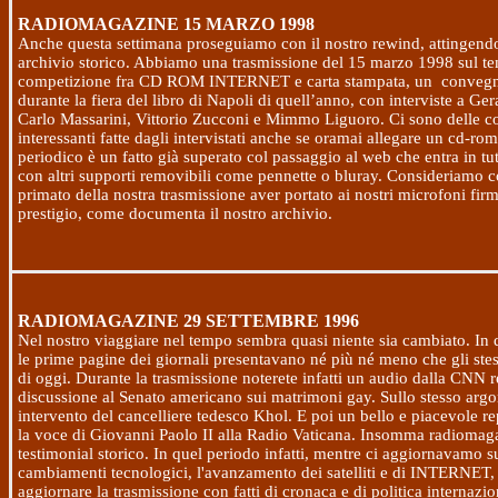
RADIOMAGAZINE
15 MARZO 1998
Anche questa settimana proseguiamo con il nostro rewind, attingendo
archivio storico. Abbiamo una trasmissione del
15 marzo 1998
sul te
competizione fra CD ROM INTERNET e carta stampata, un
convegn
durante la fiera del libro di Napoli di quell’anno, con interviste a Ge
Carlo Massarini, Vittorio Zucconi e Mimmo Liguoro. Ci sono delle c
interessanti fatte dagli intervistati anche se oramai allegare un cd-ro
periodico è un fatto già superato col passaggio al web che entra in tut
con altri supporti removibili come pennette o bluray. Consideriamo
primato della nostra trasmissione aver portato ai nostri microfoni fir
prestigio, come documenta il nostro archivio.
RADIOMAGAZINE
29 SETTEMBRE 1996
Nel nostro viaggiare nel tempo sembra quasi niente sia cambiato. In 
le prime pagine dei giornali presentavano né più né meno che gli ste
di oggi. Durante la trasmissione noterete infatti un audio dalla CNN re
discussione al Senato americano sui matrimoni gay. Sullo stesso arg
intervento del cancelliere tedesco Khol. E poi un bello e piacevole re
la voce di Giovanni Paolo II alla Radio Vaticana. Insomma radioma
testimonial storico. In quel periodo infatti, mentre ci aggiornavamo s
cambiamenti tecnologici, l'avanzamento dei satelliti e di INTERNE
aggiornare la trasmissione con fatti di cronaca e di politica internazio