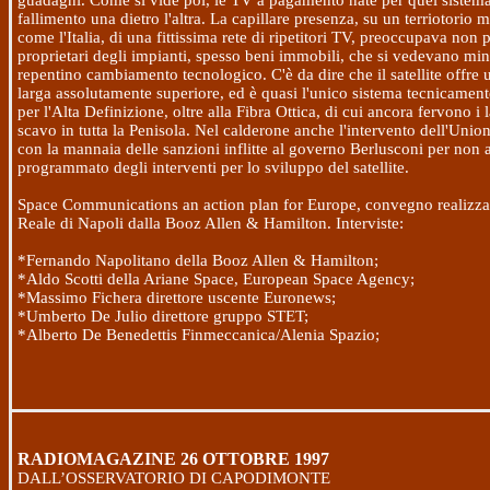
guadagni. Come si vide poi, le TV a pagamento nate per quel sistem
fallimento una dietro l'altra. La capillare presenza, su un terriotorio
come l'Italia, di una fittissima rete di ripetitori TV, preoccupava non 
proprietari degli impianti, spesso beni immobili, che si vedevano min
repentino cambiamento tecnologico. C'è da dire che il satellite offre
larga assolutamente superiore, ed è quasi l'unico sistema tecnicament
per l'Alta Definizione, oltre alla Fibra Ottica, di cui ancora fervono i l
scavo in tutta la Penisola. Nel calderone anche l'intervento dell'Uni
con la mannaia delle sanzioni inflitte al governo Berlusconi per non 
programmato degli interventi per lo sviluppo del satellite.
Space Communications an action plan for Europe, convegno realizza
Reale di Napoli dalla Booz Allen & Hamilton. Interviste:
*Fernando Napolitano della Booz Allen & Hamilton;
*Aldo Scotti della Ariane Space, European Space Agency;
*Massimo Fichera direttore uscente Euronews;
*Umberto De Julio direttore gruppo STET;
*Alberto De Benedettis Finmeccanica/Alenia Spazio;
RADIOMAGAZINE
26 OTTOBRE 1997
DALL’OSSERVATORIO DI CAPODIMONTE