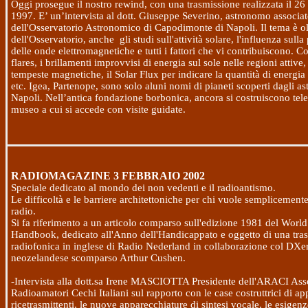
Oggi prosegue il nostro rewind, con una trasmissione realizzata il
26 
1997
. E’ un’intervista al dott. Giuseppe Severino, astronomo associa
dell'Osservatorio Astronomico di Capodimonte di Napoli. Il tema è olt
dell'Osservatorio, anche
gli studi sull'attività solare, l'influenza sul
delle onde elettromagnetiche e tutti i fattori che vi contribuiscono. C
flares, i brillamenti improvvisi di energia sul sole nelle regioni attive,
tempeste magnetiche, il Solar Flux per indicare la quantità di energia 
etc. Igea, Partenope, sono solo aluni nomi di pianeti scoperti dagli a
Napoli. Nell’antica fondazione borbonica, ancora si costruiscono tele
museo a cui si accede con visite guidate.
RADIOMAGAZINE
3 FEBBRAIO 2002
Speciale dedicato al mondo dei non vedenti e il radioantismo.
Le difficoltà e le barriere architettoniche per chi vuole semplicemente
radio.
Si fa riferimento a un articolo comparso sull'edizione 1981 del Wor
Handbook, dedicato all'Anno dell'Handicappato e oggetto di una tra
radiofonica in inglese di Radio Nederland in collaborazione col DXe
neozelandese scomparso Arthur Cushen.
-Intervista alla dott.sa Irene MASCIOTTA Presidente dell'ARACI Ass
Radioamatori Cechi Italiani sul rapporto con le case costruttrici di ap
ricetrasmittenti, le nuove apparecchiature di sintesi vocale, le esigen