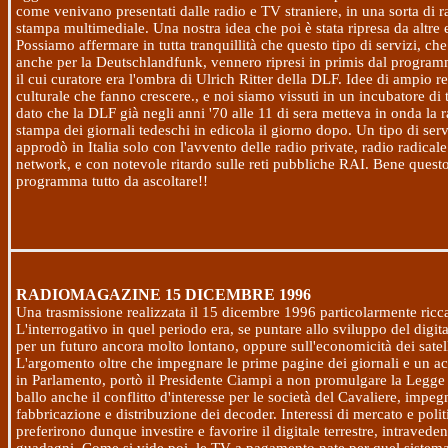
come venivano presentati dalle radio e TV straniere, in una sorta di 
stampa multimediale. Una nostra idea che poi è stata ripresa da altre e
Possiamo affermare in tutta tranquillità che questo tipo di servizi, c
anche per la Deutschlandfunk, vennero ripresi in primis dal progra
il cui curatore era l'ombra di Ulrich Ritter della DLF. Idee di ampio r
culturale che fanno crescere., e noi siamo vissuti in un incubatore di t
dato che la DLF già negli anni '70 alle 11 di sera metteva in onda la 
stampa dei giornali tedeschi in edicola il giorno dopo. Un tipo di ser
approdò in Italia solo con l'avvento delle radio private, radio radicale 
network, e con notevole ritardo sulle reti pubbliche RAI. Bene quest
programma tutto da ascoltare!!
RADIOMAGAZINE
15 DICEMBRE 1996
Una trasmissione realizzata il
15 dicembre 1996
particolarmente ricca
L'interrogativo in quel periodo era, se puntare allo sviluppo del digital
per un futuro ancora molto lontano, oppure sull'economicità dei satell
L'argomento oltre che impegnare le prime pagine dei giornali e un ac
in Parlamento, portò il Presidente Ciampi a non promulgare la Legge 
ballo anche il conflitto d'interesse per le società del Cavaliere, impeg
fabbricazione e distribuzione dei decoder. Interessi di mercato e politi
preferirono dunque investire e favorire il digitale terrestre, intraveden