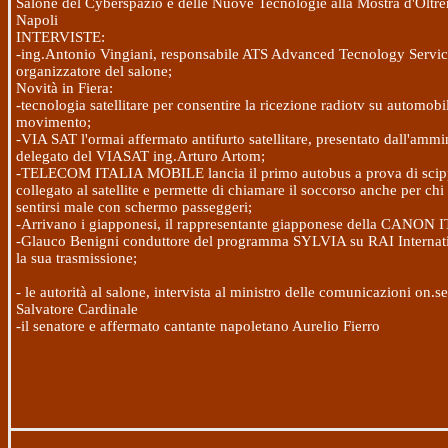
Salone del Cyberspazio e delle Nuove Tecnologie alla Mostra d'Oltre
Napoli
INTERVISTE:
-ing.Antonio Vingiani, responsabile ATS Advanced Tecnology Servic
organizzatore del salone;
Novità in Fiera:
-tecnologia satellitare per consentire la ricezione radiotv su automobil
movimento;
-VIA SAT l'ormai affermato antifurto satellitare, presentato dall'ammin
delegato del VIASAT ing.Arturo Artom;
-TELECOM ITALIA MOBILE lancia il primo autobus a prova di scipp
collegato al satellite e permette di chiamare il soccorso anche per ch
sentirsi male con schermo passeggeri;
-Arrivano i giapponesi, il rappresentante giapponese della CANON 
-Glauco Benigni conduttore del programma SYLVIA su RAI Internati
la sua trasmissione;
- le autorità al salone, intervista al ministro delle comunicazioni on.s
Salvatore Cardinale
-il senatore e affermato cantante napoletano Aurelio Fierro